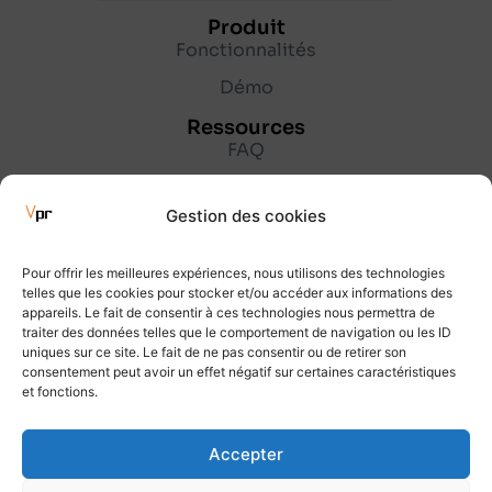
Produit
Fonctionnalités
Démo
Ressources
FAQ
Lexique
Gestion des cookies
Blog
Entreprise
Pour offrir les meilleures expériences, nous utilisons des technologies
À propos
telles que les cookies pour stocker et/ou accéder aux informations des
appareils. Le fait de consentir à ces technologies nous permettra de
Partenaires
traiter des données telles que le comportement de navigation ou les ID
uniques sur ce site. Le fait de ne pas consentir ou de retirer son
Contact
consentement peut avoir un effet négatif sur certaines caractéristiques
et fonctions.
Accepter
© 2026 VisualProjet