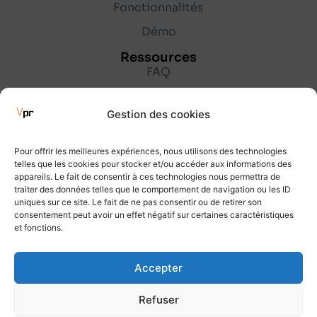
Fonctionnalités
Démo
Ressources
FAQ
Lexique
Gestion des cookies
Blog
Entreprise
Pour offrir les meilleures expériences, nous utilisons des technologies
À propos
telles que les cookies pour stocker et/ou accéder aux informations des
appareils. Le fait de consentir à ces technologies nous permettra de
Partenaires
traiter des données telles que le comportement de navigation ou les ID
uniques sur ce site. Le fait de ne pas consentir ou de retirer son
Contact
consentement peut avoir un effet négatif sur certaines caractéristiques
et fonctions.
Accepter
© 2026 VisualProjet
Refuser
Mentions légales
Politique de confidentialité