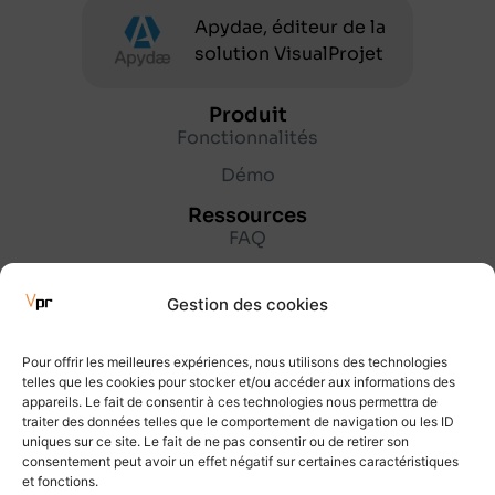
Apydae, éditeur de la
solution VisualProjet
Produit
Fonctionnalités
Démo
Ressources
FAQ
Lexique
Gestion des cookies
Blog
Entreprise
Pour offrir les meilleures expériences, nous utilisons des technologies
À propos
telles que les cookies pour stocker et/ou accéder aux informations des
appareils. Le fait de consentir à ces technologies nous permettra de
Partenaires
traiter des données telles que le comportement de navigation ou les ID
uniques sur ce site. Le fait de ne pas consentir ou de retirer son
Contact
consentement peut avoir un effet négatif sur certaines caractéristiques
et fonctions.