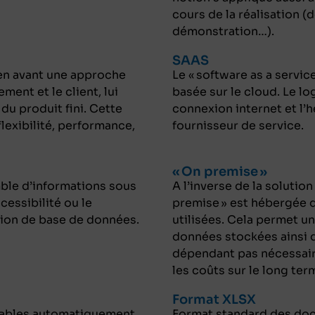
cours de la réalisation (
démonstration…).
SAAS
en avant une approche
Le « software as a servic
ent et le client, lui
basée sur le cloud. Le lo
du produit fini. Cette
connexion internet et l’
lexibilité, performance,
fournisseur de service.
« On premise »
ble d’informations sous
A l’inverse de la solution
cessibilité ou le
premise » est hébergée d
stion de base de données.
utilisées. Cela permet un
données stockées ainsi q
dépendant pas nécessair
les coûts sur le long ter
Format XLSX
tables automatiquement
Format standard des doc