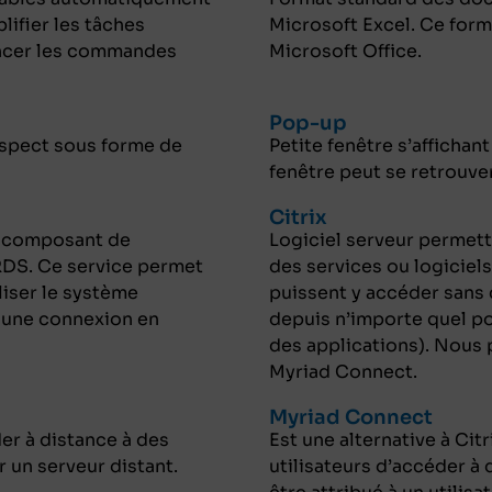
lifier les tâches
Microsoft Excel. Ce form
 lancer les commandes
Microsoft Office.
Pop-up
rospect sous forme de
Petite fenêtre s’affichan
fenêtre peut se retrouver
Citrix
un composant de
Logiciel serveur permett
DS. Ce service permet
des services ou logiciels
liser le système
puissent y accéder sans 
a une connexion en
depuis n’importe quel po
des applications). Nous p
Myriad Connect.
Myriad Connect
er à distance à des
Est une alternative à Cit
r un serveur distant.
utilisateurs d’accéder à 