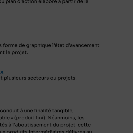
u plan d’action élaboré à partir de la
s forme de graphique l’état d’avancement
t le projet.
ux
plusieurs secteurs ou projets.
conduit à une finalité tangible,
able » (produit fini). Néanmoins, les
ités à l’aboutissement du projet, cette
aux produits intermédiaires délivrés au