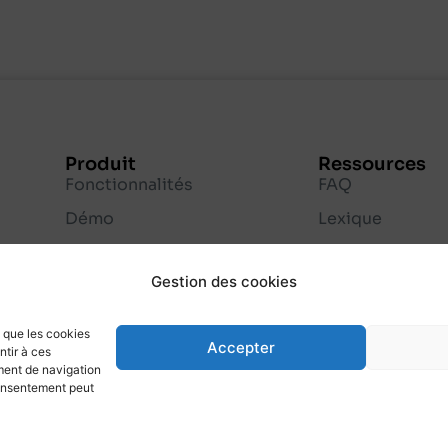
Produit
Ressources
Fonctionnalités
FAQ
Démo
Lexique
Blog
Gestion des cookies
Apydae, éditeur de la
s que les cookies
solution VisualProjet
Accepter
ntir à ces
ment de navigation
 consentement peut