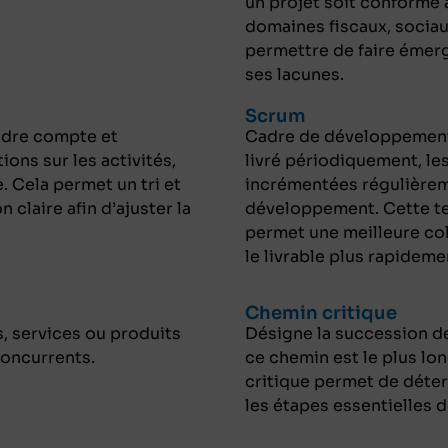
un projet soit conforme
domaines fiscaux, sociaux
permettre de faire émerg
ses lacunes.
Scrum
endre compte et
Cadre de développement 
ons sur les activités,
livré périodiquement, le
. Cela permet un tri et
incrémentées régulièrem
 claire afin d’ajuster la
développement. Cette te
permet une meilleure col
le livrable plus rapideme
Chemin critique
, services ou produits
Désigne la succession de
concurrents.
ce chemin est le plus lo
critique permet de déterm
les étapes essentielles d