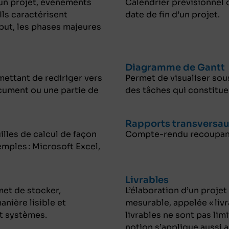
un projet, événements
Calendrier prévisionnel o
Ils caractérisent
date de fin d’un projet.
ébut, les phases majeures
Diagramme de Gantt
ettant de rediriger vers
Permet de visualiser sou
ument ou une partie de
des tâches qui constituen
Rapports transversa
illes de calcul de façon
Compte-rendu recoupant 
mples : Microsoft Excel,
Livrables
et de stocker,
L’élaboration d’un projet 
nière lisible et
mesurable, appelée « livr
et systèmes.
livrables ne sont pas lim
notion s’applique aussi 