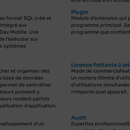
être attribué à un utilis
Plugin
au format SQL créé et
Module d’extension qui p
 intégré aux
programme principal. Sa
Dev Mobile. Une
programme que contient 
de l’exécuter sur
rs systèmes
Licence flottante à je
cker et organiser des
Mode de commercialisati
de base de données
un nombre illimité d’uti
r permet de centraliser
d’utilisations simultanée
ateurs puissent y
n’importe quel appareil.
veurs rendent parfois
tualisation d’application.
Audit
éveloppement d’un
Expertise professionnell