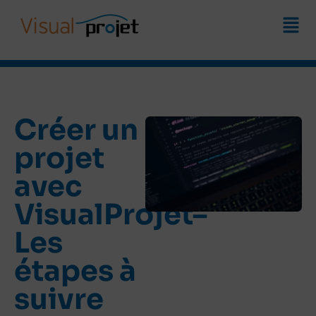
Créer un
projet
avec
VisualProjet–
Les
étapes à
suivre