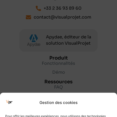
+33 2 36 93 89 60
contact@visualprojet.com
Apydae, éditeur de la
solution VisualProjet
Produit
Fonctionnalités
Démo
Ressources
FAQ
Lexique
Gestion des cookies
Blog
Entreprise
Pour offrir les meilleures expériences, nous utilisons des technologies