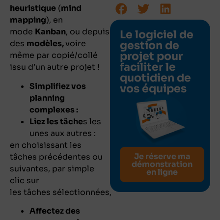
heuristique
(
mind
mapping
), en
mode
Kanban
, ou depuis
Le logiciel de
des
modèles,
voire
gestion de
projet pour
même par copié/collé
faciliter le
issu d’un autre projet !
quotidien de
Simplifiez vos
vos équipes
planning
complexes :
Liez les tâche
s les
unes aux autres :
en choisissant les
Je réserve ma
tâches précédentes ou
démonstration
suivantes, par simple
en ligne
clic sur
les tâches sélectionnées,
Affectez des